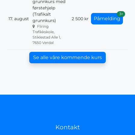
grunnkurs med
førstehjelp
(Trafikalt
3+
Påmelding
17. august
2 500 kr
grunnkurs)
Fliring
Trafikkskole,
Stiklestad Alle 1,
7650 Verdal
Se alle våre kommende kurs
Kontakt