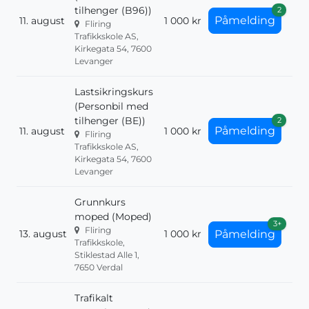
tilhenger (B96))
2
Påmelding
11. august
1 000 kr
Fliring
Trafikkskole AS,
Kirkegata 54, 7600
Levanger
Lastsikringskurs
(Personbil med
tilhenger (BE))
2
Påmelding
11. august
1 000 kr
Fliring
Trafikkskole AS,
Kirkegata 54, 7600
Levanger
Grunnkurs
moped (Moped)
3+
Fliring
13. august
1 000 kr
Påmelding
Trafikkskole,
Stiklestad Alle 1,
7650 Verdal
Trafikalt