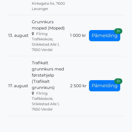
Kirkegata 54, 7600
Levanger
Grunnkurs
moped (Moped)
3+
Fliring
13. august
1 000 kr
Påmelding
Trafikkskole,
Stiklestad Alle 1,
7650 Verdal
Trafikalt
grunnkurs med
førstehjelp
(Trafikalt
3+
Påmelding
17. august
2 500 kr
grunnkurs)
Fliring
Trafikkskole,
Stiklestad Alle 1,
7650 Verdal