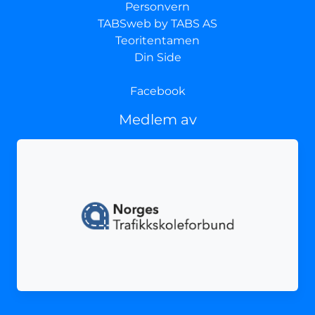
Personvern
TABSweb
by TABS AS
Teoritentamen
Din Side
Facebook
Medlem av