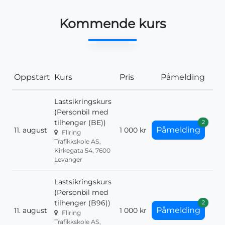
Kommende kurs
Oppstart
Kurs
Pris
Påmelding
Lastsikringskurs
(Personbil med
tilhenger (BE))
2
Påmelding
11. august
1 000 kr
Fliring
Trafikkskole AS,
Kirkegata 54, 7600
Levanger
Lastsikringskurs
(Personbil med
tilhenger (B96))
2
Påmelding
11. august
1 000 kr
Fliring
Trafikkskole AS,