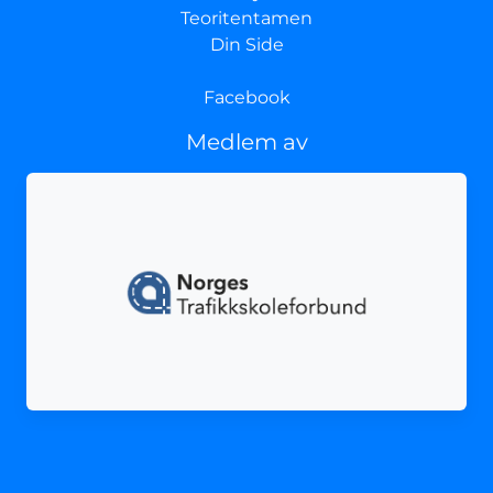
Teoritentamen
Din Side
Facebook
Medlem av