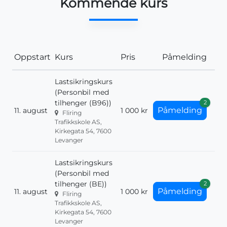
Kommende kurs
Oppstart
Kurs
Pris
Påmelding
Lastsikringskurs
(Personbil med
tilhenger (B96))
2
Påmelding
11. august
1 000 kr
Fliring
Trafikkskole AS,
Kirkegata 54, 7600
Levanger
Lastsikringskurs
(Personbil med
tilhenger (BE))
2
Påmelding
11. august
1 000 kr
Fliring
Trafikkskole AS,
Kirkegata 54, 7600
Levanger